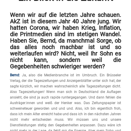
Wenn wir auf die letzten Jahre schauen.
AkZ ist in diesem Jahr 40 Jahre jung. Wir
hatten Corona, wir haben Krieg, Inflation,
die Printmedien sind im stetigen Wandel.
Haben Sie, Bernd, da manchmal Sorge, ob
das alles noch machbar ist und so
weiterlaufen wird? Nicht, weil Ihr Sohn es
nicht kann, sondern weil die
Gegebenheiten schwieriger werden?
Bernd:
Ja, also die Medienbranche ist im Umbruch. Ein Brüsseler
Verlag, der die Tageszeitungen und Anzeigenblätter unter sich hat, der
sagte kürzlich, wir machen wahrscheinlich alle Tageszeitungen dicht.
Also Tageszeitungen! Wenn man sich in Deutschland die Auflagen
ansieht, die sind ja auch rapide runtergegangen. Und dann fehlen die
Austräger:innen und weiß der Henker was. Das Zeitungspapier ist
schweineteuer geworden und und und. Also, ich bin eigentlich froh,
dass ich mein Alter erreicht habe und dass ich in den nächsten Jahren
nicht mehr entscheiden muss. Wir müssen uns und unsere
Dienstleistungen stetig den Gegebenheiten anpassen. Dazu wäre ich
nicht mehr in der Lage, da fehlt mir die Energie. Aber mein Sohn und