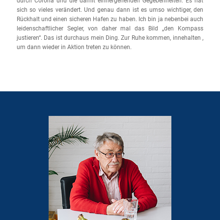
durch Corona und die damit einhergehenden Gegebenheiten. Es hat
sich so vieles verändert. Und genau dann ist es umso wichtiger, den
Rückhalt und einen sicheren Hafen zu haben. Ich bin ja nebenbei auch
leidenschaftlicher Segler, von daher mal das Bild „den Kompass
justieren“. Das ist durchaus mein Ding. Zur Ruhe kommen, innehalten ,
um dann wieder in Aktion treten zu können.