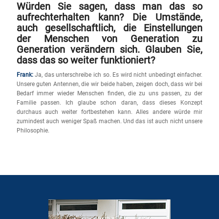
Würden Sie sagen, dass man das so
aufrechterhalten kann? Die Umstände,
auch gesellschaftlich, die Einstellungen
der Menschen von Generation zu
Generation verändern sich. Glauben Sie,
dass das so weiter funktioniert?
Frank:
Ja, das unterschreibe ich so. Es wird nicht unbedingt einfacher.
Unsere guten Antennen, die wir beide haben, zeigen doch, dass wir bei
Bedarf immer wieder Menschen finden, die zu uns passen, zu der
Familie passen. Ich glaube schon daran, dass dieses Konzept
durchaus auch weiter fortbestehen kann. Alles andere würde mir
zumindest auch weniger Spaß machen. Und das ist auch nicht unsere
Philosophie.