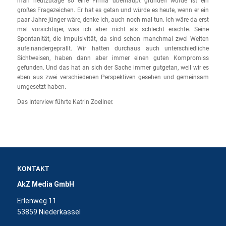
man heutzutage so eine Firma überhaupt gründen würde ist ein
großes Fragezeichen. Er hat es getan und würde es heute, wenn er ein
paar Jahre jünger wäre, denke ich, auch noch mal tun. Ich wäre da erst
mal vorsichtiger, was ich aber nicht als schlecht erachte. Seine
Spontanität, die Impulsivität, da sind schon manchmal zwei Welten
aufeinandergeprallt. Wir hatten durchaus auch unterschiedliche
Sichtweisen, haben dann aber immer einen guten Kompromiss
gefunden. Und das hat an sich der Sache immer gutgetan, weil wir es
eben aus zwei verschiedenen Perspektiven gesehen und gemeinsam
umgesetzt haben.
Das Interview führte Katrin Zoellner.
KONTAKT
AkZ Media GmbH
Erlenweg 11
53859 Niederkassel