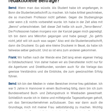
redaktionelle Beiträge?
Bernd:
Wenn man das wüsste. Als Student habe ich angefangen, in
Bonn die Studentenzeitschrift zu machen. Ich habe Artikel geschrieben,
die so manchem Professor nicht gefielen. Gegen die Studiengänge
oder wenn z.B. nichts vorbereitet wurde. Ich habe in der Zeit alles mit
„Benno“ unterschrieben. Seit dieser Zeit heiße ich auch „Terror-Benno“.
Die Professoren haben morgens von der Kanzel gegen mich gepredigt.
Ich bin dann ans Mikrofon gegangen und habe gesagt: „So geht’s
nicht, jetzt will ich auch was sagen.“ Also erst die Studentenzeitschrift,
dann die Druckerei. Es gab eine kleine Druckerei in Beuel, da habe ich
teilweise selber gedruckt. Und so ist eins zum anderen gekommen.
Frank:
Wir hatten nach der Wende eine Zeit lang einen eigenen Verlag
in Ostdeutschland. Von daher haben wir als Dienstleister nicht nur für
die Agenturen und Direktkunden, sondern auch für die Verlage das
gewisse Verständnis und die Einblicke, die zum gewünschten Erfolg
führen.
Bernd:
Ich bin den Medien in vielen Bereichen immer treu geblieben. Ich
war 5 Jahre in Hannover in einem Buchverlag tätig, dann bin ich zum
Bundesverband Buch- und Zeitungsdruck in Wiesbaden gewechselt.
Schließlich wurde ich in kleine und mittelgroße Tageszeitungen geholt,
um das Serviceunternehmen aufzubauen. Das war dann auch die
Grundlage, mich mit meiner Frau selbstständig zu machen. Wichtig