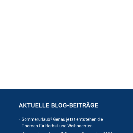
h mehr digitale
d Sichtbarkeit.
Einführung des 
zwischen Print-
nach Kundenwu
AKTUELLE BLOG-BEITRÄGE
Sommerurlaub? Genau jetzt entstehen die
Themen für Herbst und Weihnachten