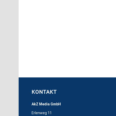
Start des Onlinedienstes Special für noc
Reichweite un
KONTAKT
AkZ Media GmbH
Erlenweg 11