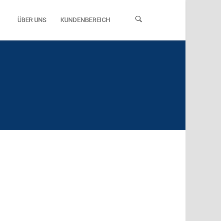
ÜBER UNS
KUNDENBEREICH
egionalen und lokalen Tageszeitungen
bereitete Beiträge zur Verfügung zu