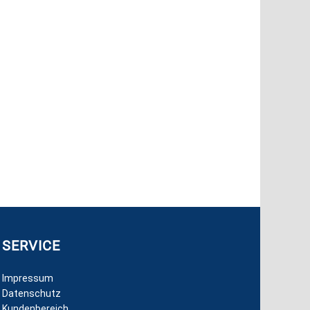
Multichannel-Dienstes: Die Verteilung
 und Online-Reichweite kann individuell
nsch festgelegt werden.
SERVICE
Impressum
Datenschutz
Kundenbereich