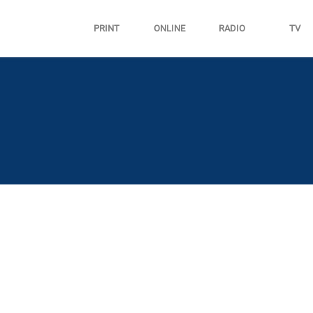
PRINT
ONLINE
RADIO
TV
SGESCHICHTE
essedienst
Erste Ideen, r
druckfertig auf
stellen