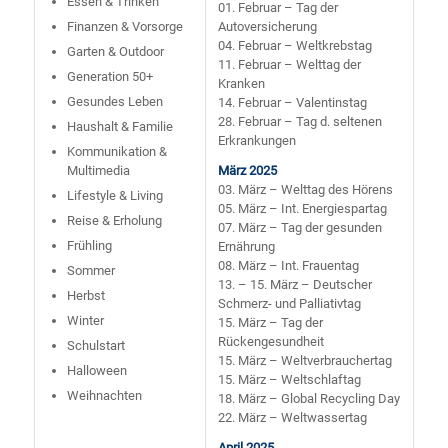
Essen & Trinken
01. Februar – Tag der
Finanzen & Vorsorge
Autoversicherung
04. Februar – Weltkrebstag
Garten & Outdoor
11. Februar – Welttag der
Generation 50+
Kranken
Gesundes Leben
14. Februar – Valentinstag
28. Februar – Tag d. seltenen
Haushalt & Familie
Erkrankungen
Kommunikation &
Multimedia
März 2025
03. März – Welttag des Hörens
Lifestyle & Living
05. März – Int. Energiespartag
Reise & Erholung
07. März – Tag der gesunden
Frühling
Ernährung
08. März – Int. Frauentag
Sommer
13. – 15. März – Deutscher
Herbst
Schmerz- und Palliativtag
Winter
15. März – Tag der
Rückengesundheit
Schulstart
15. März – Weltverbrauchertag
Halloween
15. März – Weltschlaftag
Weihnachten
18. März – Global Recycling Day
22. März – Weltwassertag
April 2025