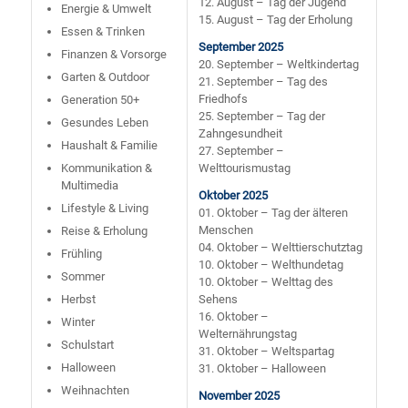
12. August – Tag der Jugend
Energie & Umwelt
15. August – Tag der Erholung
Essen & Trinken
September 2025
Finanzen & Vorsorge
20. September – Weltkindertag
Garten & Outdoor
21. September – Tag des
Friedhofs
Generation 50+
25. September – Tag der
Gesundes Leben
Zahngesundheit
Haushalt & Familie
27. September –
Kommunikation &
Welttourismustag
Multimedia
Oktober 2025
Lifestyle & Living
01. Oktober – Tag der älteren
Menschen
Reise & Erholung
04. Oktober – Welttierschutztag
Frühling
10. Oktober – Welthundetag
Sommer
10. Oktober – Welttag des
Herbst
Sehens
16. Oktober –
Winter
Welternährungstag
Schulstart
31. Oktober – Weltspartag
Halloween
31. Oktober – Halloween
Weihnachten
November 2025